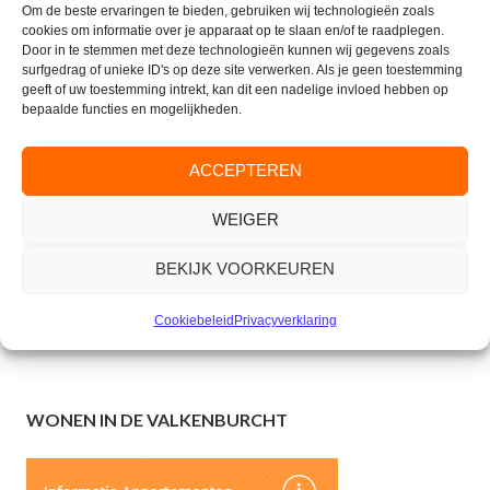
Om de beste ervaringen te bieden, gebruiken wij technologieën zoals
cookies om informatie over je apparaat op te slaan en/of te raadplegen.
Door in te stemmen met deze technologieën kunnen wij gegevens zoals
surfgedrag of unieke ID's op deze site verwerken. Als je geen toestemming
CONTACT
geeft of uw toestemming intrekt, kan dit een nadelige invloed hebben op
bepaalde functies en mogelijkheden.
Parkflat de Valkenburcht
Valkenburglaan 35
ACCEPTEREN
6861 AJ Oosterbeek
Tel. Receptie:
(026) 333 42 10
WEIGER
E-mail:
info@parkflatdevalkenburcht.nl
BEKIJK VOORKEUREN
Verhuur:
beheer@valkenburcht.com
Cookiebeleid
Privacyverklaring
Op dit moment alleen opties voor tijdelijke verhuur
WONEN IN DE VALKENBURCHT