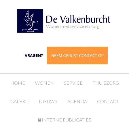
HOME
WONEN
SERVICE
THUISZORG
GALERIJ
NIEUWS
AGENDA
CONTACT
INTERNE PUBLICATIES