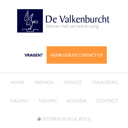
HOME
WONEN
SERVICE
THUISZORG
GALERIJ
NIEUWS
AGENDA
CONTACT
INTERNE PUBLICATIES