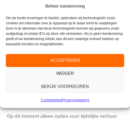
Beheer toestemming
Er is mogelijkheid tot comfortabel passen in uw eigen
Om de beste ervaringen te bieden, gebruiken wij technologieën zoals
appartement.
cookies om informatie over je apparaat op te slaan en/of te raadplegen.
Door in te stemmen met deze technologieën kunnen wij gegevens zoals
surfgedrag of unieke ID's op deze site verwerken. Als je geen toestemming
geeft of uw toestemming intrekt, kan dit een nadelige invloed hebben op
bepaalde functies en mogelijkheden.
CONTACT
ACCEPTEREN
Parkflat de Valkenburcht
Valkenburglaan 35
WEIGER
6861 AJ Oosterbeek
BEKIJK VOORKEUREN
Tel. Receptie:
(026) 333 42 10
E-mail:
info@parkflatdevalkenburcht.nl
Cookiebeleid
Privacyverklaring
Verhuur:
beheer@valkenburcht.com
Op dit moment alleen opties voor tijdelijke verhuur