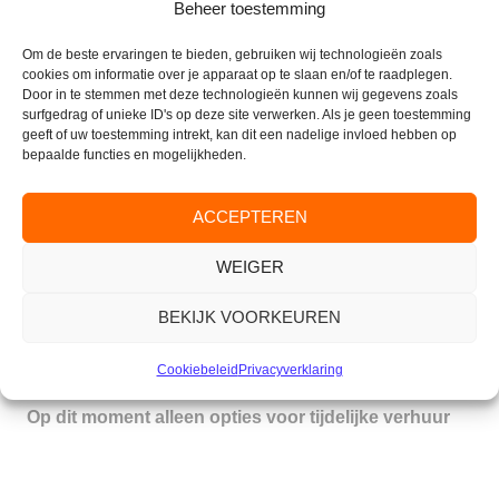
Beheer toestemming
Wilt u nadere informatie dan kunt u altijd contact
opnemen met de servicereceptie (026-333 42 10).
Om de beste ervaringen te bieden, gebruiken wij technologieën zoals
cookies om informatie over je apparaat op te slaan en/of te raadplegen.
Door in te stemmen met deze technologieën kunnen wij gegevens zoals
surfgedrag of unieke ID's op deze site verwerken. Als je geen toestemming
geeft of uw toestemming intrekt, kan dit een nadelige invloed hebben op
bepaalde functies en mogelijkheden.
CONTACT
Parkflat de Valkenburcht
ACCEPTEREN
Valkenburglaan 35
WEIGER
6861 AJ Oosterbeek
Tel. Receptie:
(026) 333 42 10
BEKIJK VOORKEUREN
E-mail:
info@parkflatdevalkenburcht.nl
Verhuur:
beheer@valkenburcht.com
Cookiebeleid
Privacyverklaring
Op dit moment alleen opties voor tijdelijke verhuur