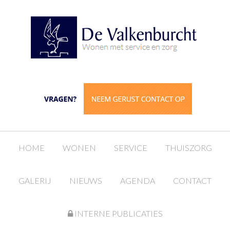
HOME
WONEN
SERVICE
THUISZORG
GALERIJ
NIEUWS
AGENDA
CONTACT
INTERNE PUBLICATIES