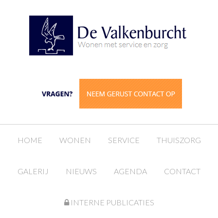
HOME
WONEN
SERVICE
THUISZORG
GALERIJ
NIEUWS
AGENDA
CONTACT
INTERNE PUBLICATIES