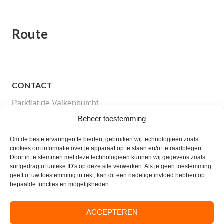
Route
CONTACT
Parkflat de Valkenburcht
Valkenburglaan 35
Beheer toestemming
6861 AJ Oosterbeek
Om de beste ervaringen te bieden, gebruiken wij technologieën zoals
Tel. Receptie:
(026) 333 42 10
cookies om informatie over je apparaat op te slaan en/of te raadplegen.
E-mail:
info@parkflatdevalkenburcht.nl
Door in te stemmen met deze technologieën kunnen wij gegevens zoals
surfgedrag of unieke ID's op deze site verwerken. Als je geen toestemming
Verhuur:
beheer@valkenburcht.com
geeft of uw toestemming intrekt, kan dit een nadelige invloed hebben op
bepaalde functies en mogelijkheden.
Op dit moment alleen opties voor tijdelijke verhuur
ACCEPTEREN