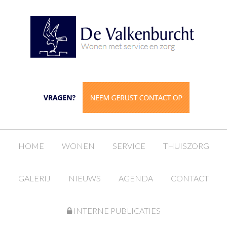
HOME
WONEN
SERVICE
THUISZORG
GALERIJ
NIEUWS
AGENDA
CONTACT
INTERNE PUBLICATIES