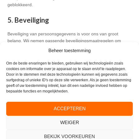
geblokkeerd.
5. Beveiliging
Beveiliging van persoonsgegevens is voor ons van groot
belang. Wij nemen passende beveiligingsmaatregelen om
misbruik van en ongeautoriseerde toegang tot
Beheer toestemming
persoonsgegevens te beperken. Zo zorgen wij dat alleen de
noodzakelijke personen toegang hebben tot uw gegevens, dat
Om de beste ervaringen te bieden, gebruiken wij technologieën zoals
de toegang tot de gegevens afgeschermd is en dat onze
cookies om informatie over je apparaat op te slaan en/of te raadplegen.
Door in te stemmen met deze technologieën kunnen wij gegevens zoals
veiligheidsmaatregelen regelmatig gecontroleerd worden.
surfgedrag of unieke ID's op deze site verwerken. Als je geen toestemming
geeft of uw toestemming intrekt, kan dit een nadelige invloed hebben op
6. Websites van derden
bepaalde functies en mogelijkheden.
Deze Privacyverklaring heeft geen betrekking op sites van
ACCEPTEREN
derden waar naar wordt verwezen via links op deze sites. We
garanderen niet dat deze sites uw persoonsgegevens op een
WEIGER
betrouwbare en veilige manier behandelen. We raden u aan
om de privacyverklaringen van deze sites te lezen voor u
BEKIJK VOORKEUREN
gebruik maakt van deze sites.