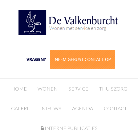
HOME
WONEN
SERVICE
THUISZORG
GALERIJ
NIEUWS
AGENDA
CONTACT
INTERNE PUBLICATIES