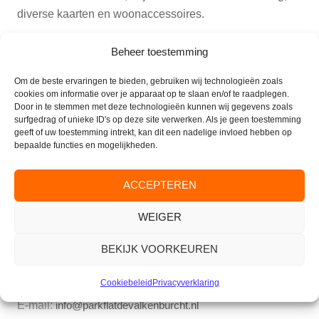
diverse kaarten en woonaccessoires.
Met het oog op de naderende decembermaand slaagt u
Beheer toestemming
hier vast voor enkele originele cadeau’s. Sluit de
Om de beste ervaringen te bieden, gebruiken wij technologieën zoals
najaarsmarkt daarna gezellig af met een drankje. Het
cookies om informatie over je apparaat op te slaan en/of te raadplegen.
‘Grand Café’ is extra lang geopend van 14.00 tot 18.00
Door in te stemmen met deze technologieën kunnen wij gegevens zoals
surfgedrag of unieke ID's op deze site verwerken. Als je geen toestemming
uur.
geeft of uw toestemming intrekt, kan dit een nadelige invloed hebben op
bepaalde functies en mogelijkheden.
ACCEPTEREN
CONTACT
WEIGER
Parkflat de Valkenburcht
BEKIJK VOORKEUREN
Valkenburglaan 35
6861 AJ Oosterbeek
Cookiebeleid
Privacyverklaring
Tel. Receptie:
(026) 333 42 10
E-mail:
info@parkflatdevalkenburcht.nl