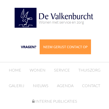
HOME
WONEN
SERVICE
THUISZORG
GALERIJ
NIEUWS
AGENDA
CONTACT
INTERNE PUBLICATIES