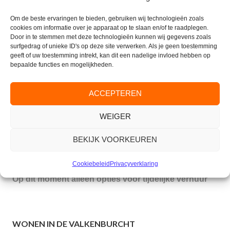
Om de beste ervaringen te bieden, gebruiken wij technologieën zoals
cookies om informatie over je apparaat op te slaan en/of te raadplegen.
Door in te stemmen met deze technologieën kunnen wij gegevens zoals
surfgedrag of unieke ID's op deze site verwerken. Als je geen toestemming
geeft of uw toestemming intrekt, kan dit een nadelige invloed hebben op
bepaalde functies en mogelijkheden.
CONTACT
Parkflat de Valkenburcht
ACCEPTEREN
Valkenburglaan 35
6861 AJ Oosterbeek
WEIGER
Tel. Receptie:
(026) 333 42 10
BEKIJK VOORKEUREN
E-mail:
info@parkflatdevalkenburcht.nl
Verhuur:
beheer@valkenburcht.com
Cookiebeleid
Privacyverklaring
Op dit moment alleen opties voor tijdelijke verhuur
WONEN IN DE VALKENBURCHT