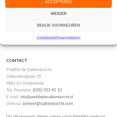
ACCEPTEREN
lezing kunt u nog een drankje drinken.
WEIGER
Wilt u deze avond een keer bijwonen of wilt u nader
informatie dan kunt u altijd contact opnemen met de
BEKIJK VOORKEUREN
servicereceptie (026-333 42 10).
Cookiebeleid
Privacyverklaring
CONTACT
Parkflat de Valkenburcht
Valkenburglaan 35
6861 AJ Oosterbeek
Tel. Receptie:
(026) 333 42 10
E-mail:
info@parkflatdevalkenburcht.nl
Verhuur:
beheer@valkenburcht.com
Op dit moment alleen opties voor tijdelijke verhuur