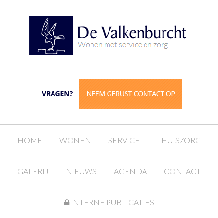
HOME
WONEN
SERVICE
THUISZORG
GALERIJ
NIEUWS
AGENDA
CONTACT
INTERNE PUBLICATIES