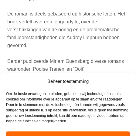
De roman is deels gebaseerd op historische feiten. Het
boek vertelt over een jeugd-idylle, over de
verschrikkingen van de oorlog en de problematische
familieomstandigheden die Audrey Hepburn hebben
gevormd.
Eerder publiceerde Miriam Guensberg diverse romans
waaronder ‘Poolse Tranen’ en ‘Ooit’.
Beheer toestemming
Tijdens de lezing zullen diverse filmbeelden worden
getoond.
Om de beste ervaringen te bieden, gebruiken wij technologieën zoals
cookies om informatie over je apparaat op te slaan en/of te raadplegen.
Door in te stemmen met deze technologieën kunnen wij gegevens zoals
De toegang is gratis voor bewoners en Opella;
surfgedrag of unieke ID's op deze site verwerken. Als je geen toestemming
geeft of uw toestemming intrekt, kan dit een nadelige invloed hebben op
bezoekers betalen een bijdrage van € 5,-.
bepaalde functies en mogelijkheden.
In de pauze is er (gratis) koffie, na afloop van de