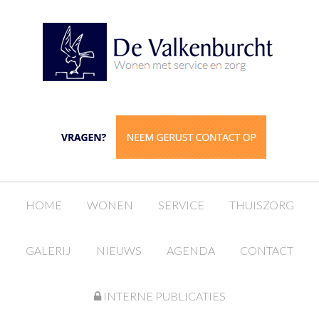
HOME
WONEN
SERVICE
THUISZORG
GALERIJ
NIEUWS
AGENDA
CONTACT
INTERNE PUBLICATIES