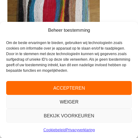
Beheer toestemming
Om de beste ervaringen te bieden, gebruiken wij technologieën zoals
cookies om informatie over je apparaat op te slaan en/of te raadplegen.
Door in te stemmen met deze technologieën kunnen wij gegevens zoals
surfgedrag of unieke ID's op deze site verwerken. Als je geen toestemming
geeft of uw toestemming intrekt, kan dit een nadelige invloed hebben op
Zie ook www.kunstroute-renkum.nl
bepaalde functies en mogelijkheden.
ACCEPTEREN
WEIGER
CONTACT
BEKIJK VOORKEUREN
Parkflat de Valkenburcht
Valkenburglaan 35
Cookiebeleid
Privacyverklaring
6861 AJ Oosterbeek