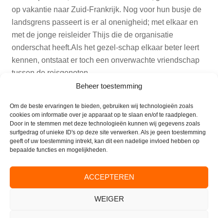
op vakantie naar Zuid-Frankrijk. Nog voor hun busje de
landsgrens passeert is er al onenigheid; met elkaar en
met de jonge reisleider Thijs die de organisatie
onderschat heeft.Als het gezel-schap elkaar beter leert
kennen, ontstaat er toch een onverwachte vriendschap
tussen de reisgenoten.
Beheer toestemming
Ze genieten, delen geheimen en onzekerheden,
Om de beste ervaringen te bieden, gebruiken wij technologieën zoals
mijmeren en steunen elkaar en stappen zelfs buiten hun
cookies om informatie over je apparaat op te slaan en/of te raadplegen.
comfortzone!
Door in te stemmen met deze technologieën kunnen wij gegevens zoals
surfgedrag of unieke ID's op deze site verwerken. Als je geen toestemming
geeft of uw toestemming intrekt, kan dit een nadelige invloed hebben op
De toegang is gratis voor bewoners en bezoekers
bepaalde functies en mogelijkheden.
betalen een bijdrage van € 5,- p.p. In de pauze staat
koffie en thee voor u klaar. Na afloop van deze avond
ACCEPTEREN
kunt u bij de bar nog een drankje bestellen.
WEIGER