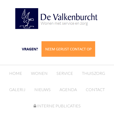
HOME
WONEN
SERVICE
THUISZORG
GALERIJ
NIEUWS
AGENDA
CONTACT
INTERNE PUBLICATIES