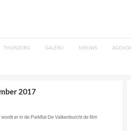
THUISZORG
GALERIJ
NIEUWS
AGEND
ember 2017
ordt er in de Parkflat De Valkenburcht de film