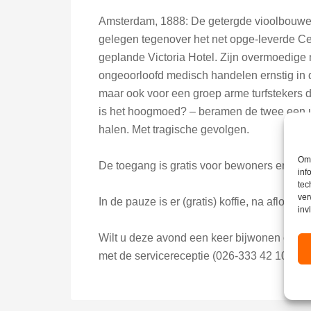
Amsterdam, 1888: De getergde vioolbouwer 
gelegen tegenover het net opge-leverde Ce
geplande Victoria Hotel. Zijn overmoedige 
ongeoorloofd medisch handelen ernstig in d
maar ook voor een groep arme turfstekers d
is het hoogmoed? – beramen de twee een uit
halen. Met tragische gevolgen.
Om 
De toegang is gratis voor bewoners en Opel
inf
tec
ver
In de pauze is er (gratis) koffie, na afloop 
inv
Wilt u deze avond een keer bijwonen of wilt
met de servicereceptie (026-333 42 10).