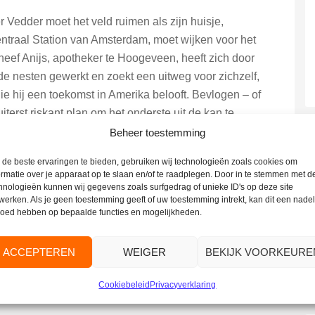
Vedder moet het veld ruimen als zijn huisje,
ntraal Station van Amsterdam, moet wijken voor het
neef Anijs, apotheker te Hoogeveen, heeft zich door
e nesten gewerkt en zoekt een uitweg voor zichzelf,
ie hij een toekomst in Amerika belooft. Bevlogen – of
erst riskant plan om het onderste uit de kan te
Beheer toestemming
de beste ervaringen te bieden, gebruiken wij technologieën zoals cookies om
la; bezoekers betalen een bijdrage van € 5,-.
ormatie over je apparaat op te slaan en/of te raadplegen. Door in te stemmen met d
hnologieën kunnen wij gegevens zoals surfgedrag of unieke ID's op deze site
werken. Als je geen toestemming geeft of uw toestemming intrekt, kan dit een nade
van de film kunt u nog een drankje drinken.
loed hebben op bepaalde functies en mogelijkheden.
 u nader informatie dan kunt u altijd contact opnemen
ACCEPTEREN
WEIGER
BEKIJK VOORKEURE
Cookiebeleid
Privacyverklaring