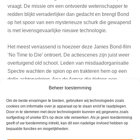
vraagt. De missie om een ontvoerde wetenschapper te
redden blijkt verraderlijker dan gedacht en brengt Bond
op het spoor van een mysterieuze schurk die gewapend
is met levensgevaarlijke nieuwe technologie.
Het meest verrassend is hoezeer deze James Bond-film
‘No Time to Die’ ontroert. De actiescenes zijn juist weer
overtuigend old school. Leden van misdaadorganisatie
Spectre wachten de spion op en trakteren hem op een
dolle achtervolging. Ana de Armas die tijdens een
Cubaanse cocktailparty de show steelt als knokheldin in
Beheer toestemming
galajurk. ‘Bond… James Bond’, offert zichzelf op voor
Om de beste ervaringen te bieden, gebruiken wij technologieën zoals
de liefde, Madeleine Swann (Léa Seydoux). Lukt het
cookies om informatie over je apparaat op te slaan en/of te raadplegen.
geheimagent 007 om de wereld wederom te redden?
Door in te stemmen met deze technologieën kunnen wij gegevens zoals
surfgedrag of unieke ID's op deze site verwerken. Als je geen toestemming
geeft of uw toestemming intrekt, kan dit een nadelige invloed hebben op
‘The mission that changes everything begins…’
bepaalde functies en mogelijkheden.