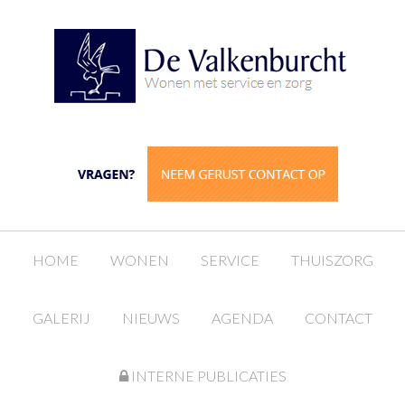
HOME
WONEN
SERVICE
THUISZORG
GALERIJ
NIEUWS
AGENDA
CONTACT
INTERNE PUBLICATIES