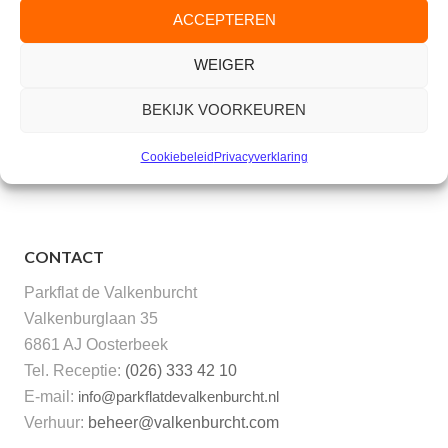
De toegang is
gratis
voor bewoners en bezoekers
ACCEPTEREN
betalen een bijdrage van € 5,- p.p. In de pauze staat
WEIGER
koffie en thee voor u klaar. Na afloop van deze avond
kunt u bij de bar nog een drankje bestellen.
BEKIJK VOORKEUREN
Cookiebeleid
Privacyverklaring
CONTACT
Parkflat de Valkenburcht
Valkenburglaan 35
6861 AJ Oosterbeek
Tel. Receptie:
(026) 333 42 10
E-mail:
info@parkflatdevalkenburcht.nl
Verhuur:
beheer@valkenburcht.com