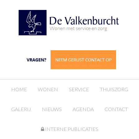
HOME
WONEN
SERVICE
THUISZORG
GALERIJ
NIEUWS
AGENDA
CONTACT
INTERNE PUBLICATIES