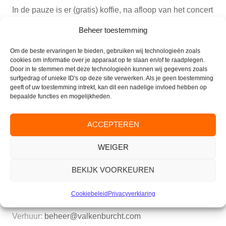
In de pauze is er (gratis) koffie, na afloop van het concert
kunt u nog een drankje drinken.
Beheer toestemming
Wilt u deze avond een keer bijwonen of wilt u nader
Om de beste ervaringen te bieden, gebruiken wij technologieën zoals
cookies om informatie over je apparaat op te slaan en/of te raadplegen.
informatie dan kunt u altijd contact opnemen met de
Door in te stemmen met deze technologieën kunnen wij gegevens zoals
servicereceptie (026-333 42 10).
surfgedrag of unieke ID's op deze site verwerken. Als je geen toestemming
geeft of uw toestemming intrekt, kan dit een nadelige invloed hebben op
bepaalde functies en mogelijkheden.
ACCEPTEREN
CONTACT
WEIGER
Parkflat de Valkenburcht
Valkenburglaan 35
BEKIJK VOORKEUREN
6861 AJ Oosterbeek
Tel. Receptie:
(026) 333 42 10
Cookiebeleid
Privacyverklaring
E-mail:
info@parkflatdevalkenburcht.nl
Verhuur:
beheer@valkenburcht.com