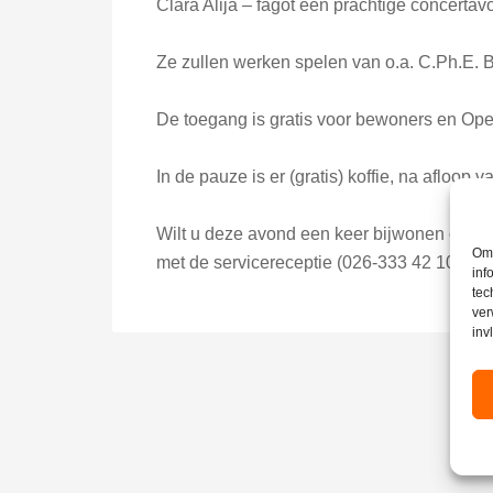
Clara Alija – fagot een prachtige concerta
Ze zullen werken spelen van o.a. C.Ph.E. 
De toegang is gratis voor bewoners en Opel
In de pauze is er (gratis) koffie, na afloop 
Wilt u deze avond een keer bijwonen of wilt
Om 
met de servicereceptie (026-333 42 10).
inf
tec
ver
inv