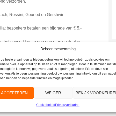
vond verzorgen.
Bach, Rossini, Gounod en Gershwin.
la; bezoekers betalen een bijdrage van € 5,-.
van het concert kunt u nog een drankje drinken.
Beheer toestemming
 u nader informatie dan kunt u altijd contact opnemen
de beste ervaringen te bieden, gebruiken wij technologieën zoals cookies om
ormatie over je apparaat op te slaan en/of te raadplegen. Door in te stemmen met d
hnologieën kunnen wij gegevens zoals surfgedrag of unieke ID's op deze site
werken. Als je geen toestemming geeft of uw toestemming intrekt, kan dit een nade
loed hebben op bepaalde functies en mogelijkheden.
ACCEPTEREN
WEIGER
BEKIJK VOORKEURE
Cookiebeleid
Privacyverklaring