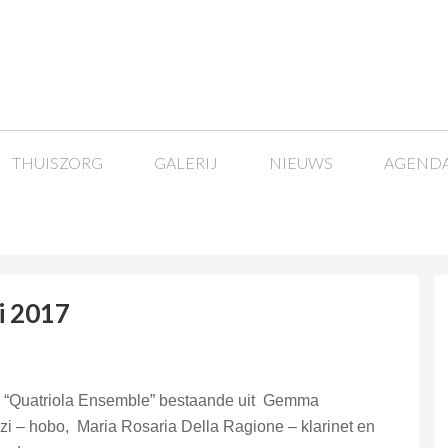
THUISZORG
GALERIJ
NIEUWS
AGEND
i 2017
al “Quatriola Ensemble” bestaande uit Gemma
zi – hobo, Maria Rosaria Della Ragione – klarinet en